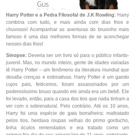
Harry Potter e a Pedra Filosofal de J.K Rowling:
Harry
combina com tudo, e mais ainda com dias frios e
chuvosos! Acompanhar as aventuras do bruxinho mais
famoso é uma das melhores formas de se aconchegar
nesses dias frios!
Sinopse:
Deveria ser um livro só para o público infanto-
juvenil. Mas, no mundo inteiro, gente de idades variadas
lê Harry Potter – um fenômeno da literatura mundial que
desafia crenças e estimativas. Harry Potter é um garoto
cujos pais, feiticeiros, foram assassinados por um
poderosíssimo bruxo quando ele ainda era um bebê. Ele
foi levado, então, para a casa dos tios que nada tinham a
ver com o sobrenatural. Pelo contrário. Até os 10 anos,
Harry foi uma espécie de gata borralheira: maltratado
pelos tios, herdava roupas velhas do primo gorducho,
tinha óculos remendados e era tratado como um
estorvo.No dia de seu aniversário de 11 anos, entretanto,