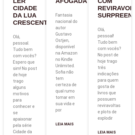
LER
AFOGADA
COM
CIDADE
REVIRAVOL
DA LUA
SURPREEN
Fantasia
CRESCENTE
nacional do
autor
Olá,
Gustavo
pessoal!
Olá,
Ostjen,
Tudo bem
pessoal.
disponível
com vocês?
Tudo bem
na Amazon
No post de
com vocês?
no Kindle
hoje trago
Espero que
Unlimited.
três
sim! No post
Sofia não
indicações
de hoje
tem
para quem
trago
certeza de
gosta de
alguns
qual rumo
livros que
motivos
tomar em
possuem
para
sua vida e
reviravoltas
conhecer e
por
e plots de
se
explodir
apaixonar
LEIA MAIS
pela série
Cidade da
LEIA MAIS