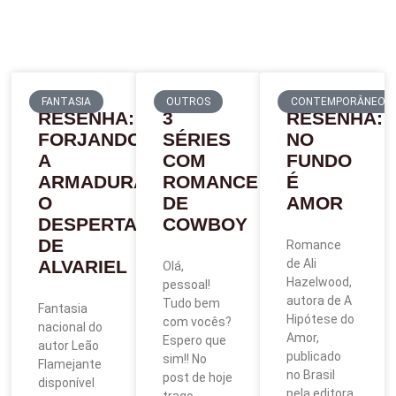
FANTASIA
OUTROS
CONTEMPORÂNEO
RESENHA:
3
RESENHA:
FORJANDO
SÉRIES
NO
A
COM
FUNDO
ARMADURA:
ROMANCE
É
O
DE
AMOR
DESPERTAR
COWBOY
DE
Romance
ALVARIEL
de Ali
Olá,
Hazelwood,
pessoal!
autora de A
Tudo bem
Fantasia
Hipótese do
com vocês?
nacional do
Amor,
Espero que
autor Leão
publicado
sim!! No
Flamejante
no Brasil
post de hoje
disponível
pela editora