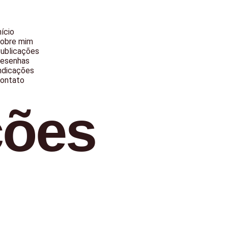
nício
obre mim
ublicações
esenhas
ndicações
ontato
ções