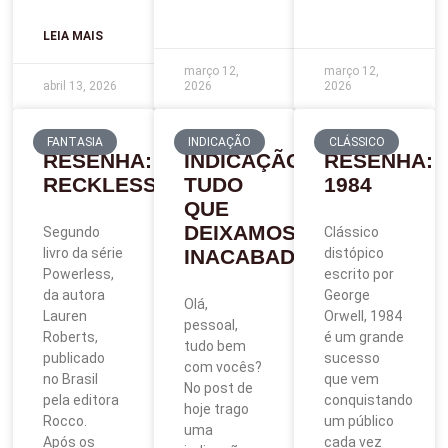
LEIA MAIS
março 12,
março 12,
abril 13, 2026
2026
2026
FANTASIA
INDICAÇÃO
CLÁSSICO
RESENHA:
INDICAÇÃO:
RESENHA:
RECKLESS
TUDO
1984
QUE
DEIXAMOS
Segundo
Clássico
livro da série
INACABADO
distópico
Powerless,
escrito por
da autora
George
Olá,
Lauren
Orwell, 1984
pessoal,
Roberts,
é um grande
tudo bem
publicado
sucesso
com vocês?
no Brasil
que vem
No post de
pela editora
conquistando
hoje trago
Rocco.
um público
uma
Após os
cada vez