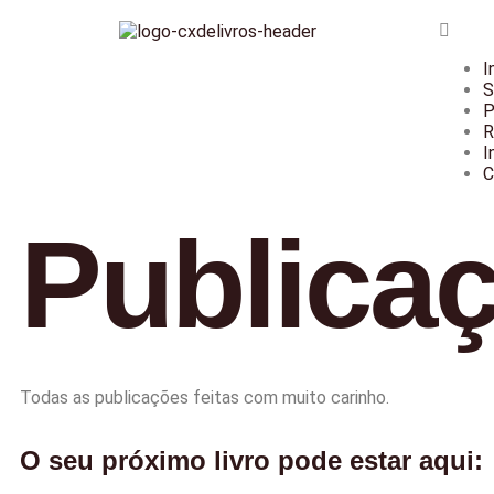
I
S
P
R
I
C
Publica
Todas as publicações feitas com muito carinho.
O seu próximo livro pode estar aqui: