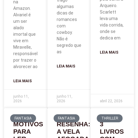
trago
na
Arqueiro.
algumas
Amazon.
Scarlett
dicas de
Alvariel é
leva uma
romances
um ser
vida corrida,
com
alado
onde se
cowboy.
imortal que
dedica em
Não é
vive em
segredo que
Miravelle,
as
LEIA MAIS
responsável
por trazer o
alvorecer ao
LEIA MAIS
LEIA MAIS
junho 11,
junho 11,
2026
2026
abril 22, 2026
FANTASIA
FANTASIA
THRILLER
MOTIVOS
RESENHA:
3
PARA
A VELA
LIVROS