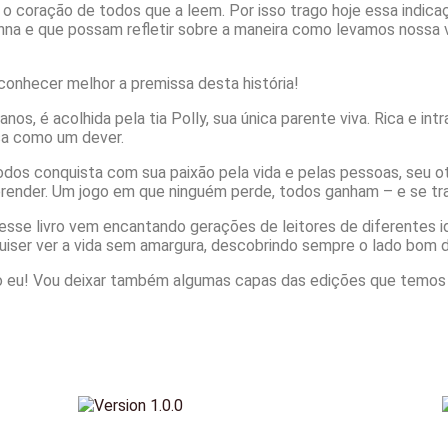
r o coração de todos que a leem. Por isso trago hoje essa indi
na e que possam refletir sobre a maneira como levamos nossa vi
 conhecer melhor a premissa desta história!
os, é acolhida pela tia Polly, sua única parente viva. Rica e intr
sa como um dever.
odos conquista com sua paixão pela vida e pelas pessoas, seu ot
aprender. Um jogo em que ninguém perde, todos ganham – e se t
3, esse livro vem encantando gerações de leitores de diferentes 
quiser ver a vida sem amargura, descobrindo sempre o lado bom d
o eu! Vou deixar também algumas capas das edições que temos di