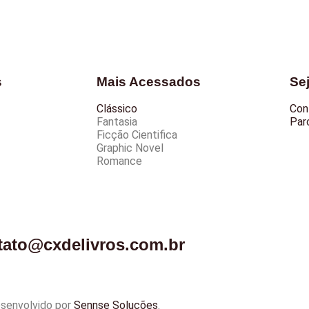
s
Mais Acessados
Se
Clássico
Con
Fantasia
Parc
Ficção Cientifica
Graphic Novel
Romance
tato@cxdelivros.com.br
esenvolvido por
Sennse Soluções
.