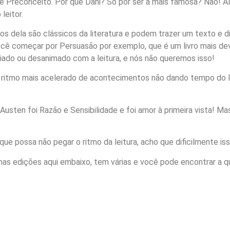
e Preconceito. Por que Dani? Só por ser a mais famosa? Não! A
leitor.
ivros dela são clássicos da literatura e podem trazer um texto e
 você começar por Persuasão por exemplo, que é um livro mais 
ado ou desanimado com a leitura, e nós não queremos isso!
 ritmo mais acelerado de acontecimentos não dando tempo do lei
da Austen foi Razão e Sensibilidade e foi amor à primeira vista! M
que possa não pegar o ritmo da leitura, acho que dificilmente i
umas edições aqui embaixo, tem várias e você pode encontrar a q