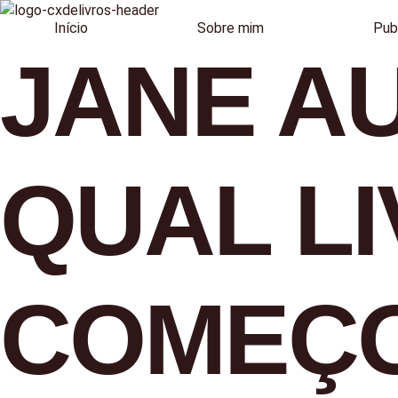
Início
Sobre mim
Pub
JANE A
QUAL L
COMEÇ