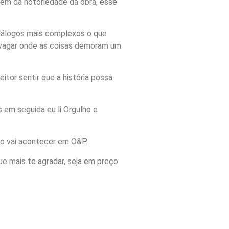
lém da notoriedade da obra, esse
 diálogos mais complexos o que
devagar onde as coisas demoram um
tor sentir que a história possa
as em seguida eu li Orgulho e
sso vai acontecer em O&P.
ue mais te agradar, seja em preço