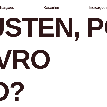
licações
Resenhas
Indicaçõe
USTEN, 
IVRO
O?